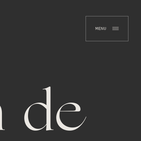
MENU
n de