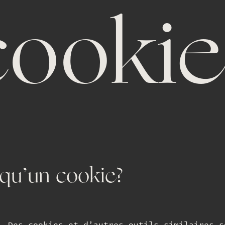
cookie
qu’un cookie?
+32 061 500 211
info@floriandidriche.be