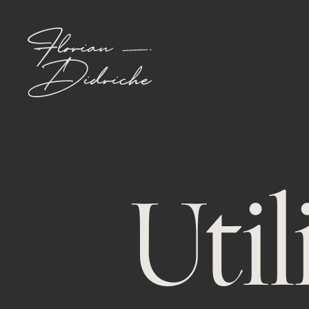
Main
navigatio
Uti